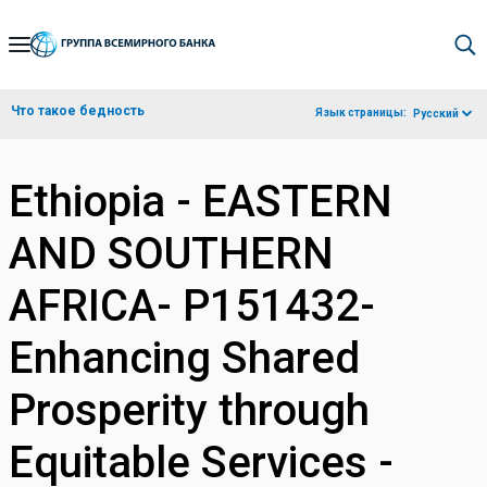
Skip
to
Main
Что такое бедность
Язык страницы:
Русский
Navigation
Ethiopia - EASTERN
AND SOUTHERN
AFRICA- P151432-
Enhancing Shared
Prosperity through
Equitable Services -