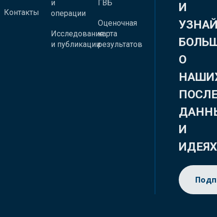
и
ГВБ
И
Контакты
операции
УЗНА
Оценочная
Исследования
карта
БОЛЬ
и публикации
результатов
О
НАШИ
ПОСЛ
ДАНН
И
ИДЕЯ
Подп