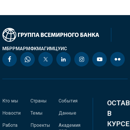
МБРР
МАР
МФК
МАГИ
МЦУИС
Кто мы
Страны
События
ОСТАВ
В
Новости
Темы
Данные
КУРСЕ
Работа
Проекты
Академия