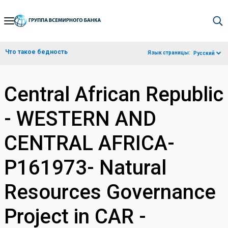
Skip
to
Main
Что такое бедность
Язык страницы:
Русский
Navigation
Central African Republic
- WESTERN AND
CENTRAL AFRICA-
P161973- Natural
Resources Governance
Project in CAR -