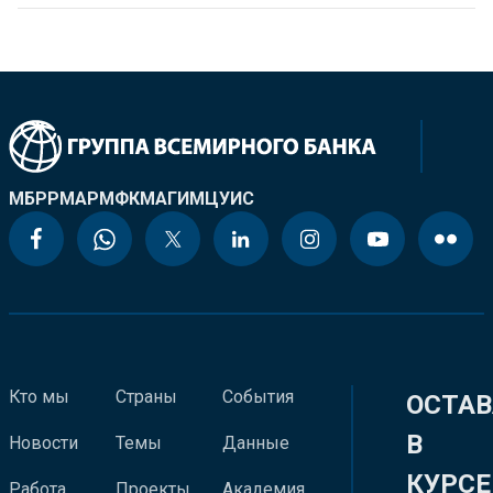
МБРР
МАР
МФК
МАГИ
МЦУИС
Кто мы
Страны
События
ОСТАВ
В
Новости
Темы
Данные
КУРСЕ
Работа
Проекты
Академия