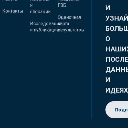
и
ГВБ
И
Контакты
операции
УЗНА
Оценочная
Исследования
карта
БОЛЬ
и публикации
результатов
О
НАШИ
ПОСЛ
ДАНН
И
ИДЕЯ
Подп