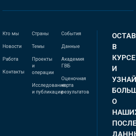
Кто мы
Страны
События
ОСТАВ
В
Новости
Темы
Данные
КУРСЕ
Работа
Проекты
Академия
и
ГВБ
И
Контакты
операции
УЗНА
Оценочная
Исследования
карта
БОЛЬ
и публикации
результатов
О
НАШИ
ПОСЛ
ДАНН