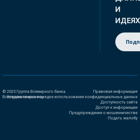
И
ИДЕЯ
Подп
© 2025 Группа Всемирного банка.
Правовая информация
Все права сохранены.
Уведомление о порядке использования конфиденциальных данных
Доступность сайта
Доступ к информации
Предупреждение о мошенничестве
Подать жалобу