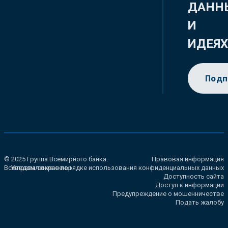
ДАНН
И
ИДЕЯ
Подп
© 2025 Группа Всемирного банка.
Правовая информация
Все права сохранены.
Уведомление о порядке использования конфиденциальных данных
Доступность сайта
Доступ к информации
Предупреждение о мошенничестве
Подать жалобу