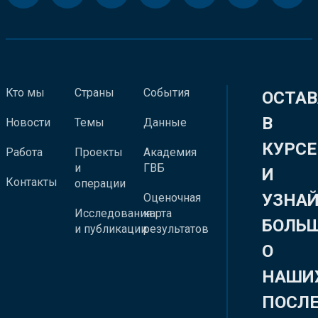
Кто мы
Страны
События
ОСТАВ
В
Новости
Темы
Данные
КУРСЕ
Работа
Проекты
Академия
и
ГВБ
И
Контакты
операции
УЗНА
Оценочная
Исследования
карта
БОЛЬ
и публикации
результатов
О
НАШИ
ПОСЛ