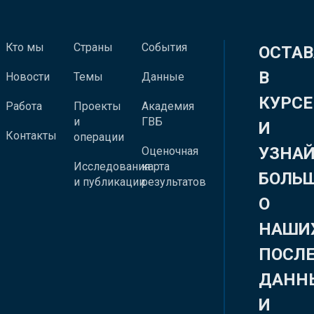
Кто мы
Страны
События
ОСТАВ
В
Новости
Темы
Данные
КУРСЕ
Работа
Проекты
Академия
и
ГВБ
И
Контакты
операции
УЗНА
Оценочная
Исследования
карта
БОЛЬ
и публикации
результатов
О
НАШИ
ПОСЛ
ДАНН
И