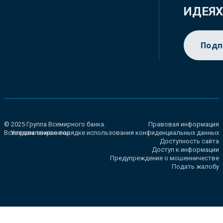
ИДЕЯ
Подп
© 2025 Группа Всемирного банка.
Правовая информация
Все права сохранены.
Уведомление о порядке использования конфиденциальных данных
Доступность сайта
Доступ к информации
Предупреждение о мошенничестве
Подать жалобу