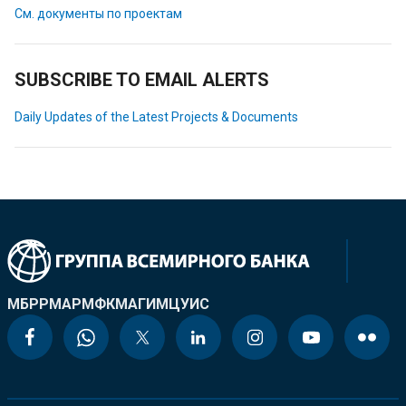
См. документы по проектам
SUBSCRIBE TO EMAIL ALERTS
Daily Updates of the Latest Projects & Documents
МБРР
МАР
МФК
МАГИ
МЦУИС