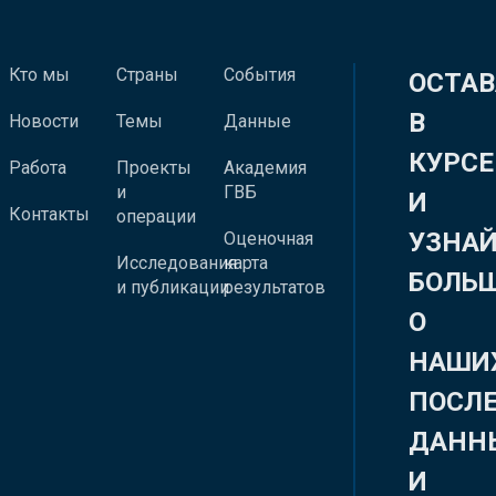
Кто мы
Страны
События
ОСТАВ
В
Новости
Темы
Данные
КУРСЕ
Работа
Проекты
Академия
и
ГВБ
И
Контакты
операции
УЗНА
Оценочная
Исследования
карта
БОЛЬ
и публикации
результатов
О
НАШИ
ПОСЛ
ДАНН
И