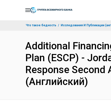
Skip
to
Main
Что такое бедность
Исследования И Публикации (анг
Navigation
Additional Financi
Plan (ESCP) - Jor
Response Second A
(Английский)