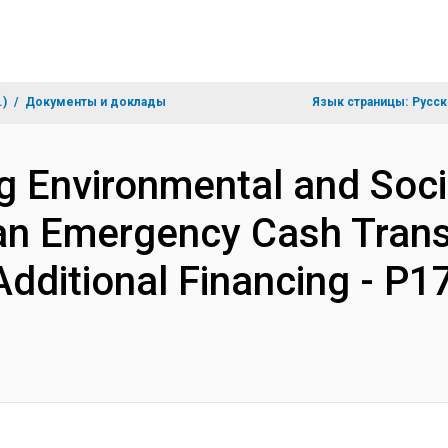
.)
Документы и доклады
Язык страницы:
Русск
ng Environmental and So
dan Emergency Cash Tran
dditional Financing - P