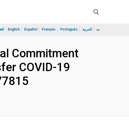
ий
English
Español
Français
Português
العربية
cial Commitment
sfer COVID-19
177815