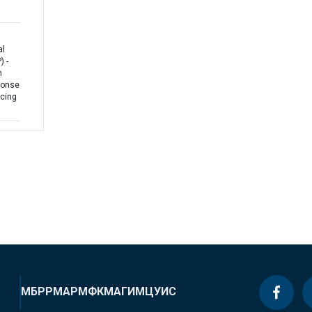
al
 -
h
ponse
ncing
МБРР
МАР
МФК
МАГИ
МЦУИС