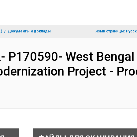
.)
Документы и доклады
Язык страницы:
Русск
- P170590- West Bengal E
odernization Project - P