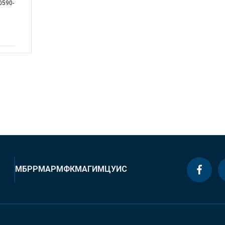
0590-
МБРР
МАР
МФК
МАГИ
МЦУИС