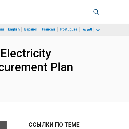
ий
English
Español
Français
Português
العربية
lectricity
rocurement Plan
ССЫЛКИ ПО ТЕМЕ