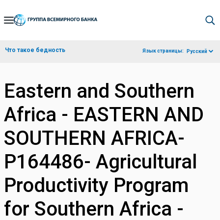
Skip
to
Main
Что такое бедность
Язык страницы:
Русский
Navigation
Eastern and Southern
Africa - EASTERN AND
SOUTHERN AFRICA-
P164486- Agricultural
Productivity Program
for Southern Africa -