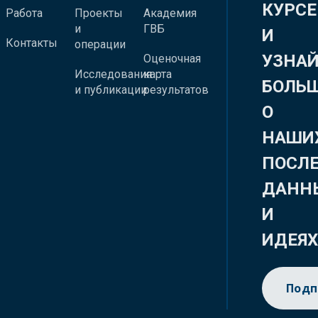
КУРСЕ
Работа
Проекты
Академия
и
ГВБ
И
Контакты
операции
УЗНА
Оценочная
Исследования
карта
БОЛЬ
и публикации
результатов
О
НАШИ
ПОСЛ
ДАНН
И
ИДЕЯ
Подп