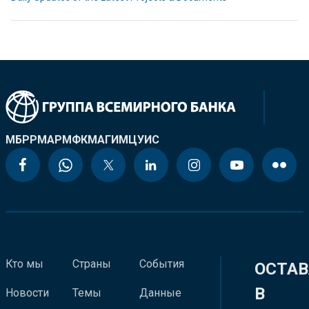
МБРР
МАР
МФК
МАГИ
МЦУИС
Кто мы
Страны
События
ОСТАВ
В
Новости
Темы
Данные