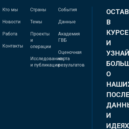
Кто мы
Страны
События
ОСТАВ
В
Новости
Темы
Данные
КУРСЕ
Работа
Проекты
Академия
и
ГВБ
И
Контакты
операции
УЗНА
Оценочная
Исследования
карта
БОЛЬ
и публикации
результатов
О
НАШИ
ПОСЛ
ДАНН
И
ИДЕЯ