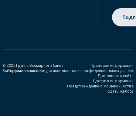
Подп
© 2025 Группа Всемирного банка.
Правовая информация
Все права сохранены.
Уведомление о порядке использования конфиденциальных данных
Доступность сайта
Доступ к информации
Предупреждение о мошенничестве
Подать жалобу