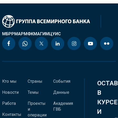
МБРР
МАР
МФК
МАГИ
МЦУИС
Кто мы
Страны
События
ОСТАВ
В
Новости
Темы
Данные
КУРСЕ
Работа
Проекты
Академия
и
ГВБ
И
Контакты
операции