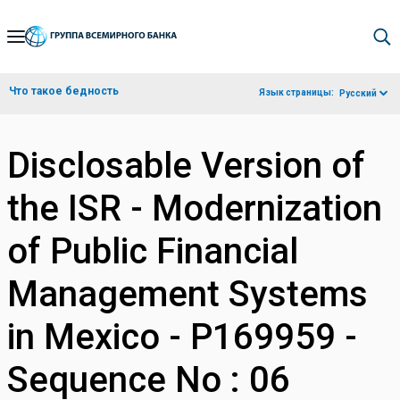
Skip
to
Main
Что такое бедность
Язык страницы:
Русский
Navigation
Disclosable Version of
the ISR - Modernization
of Public Financial
Management Systems
in Mexico - P169959 -
Sequence No : 06