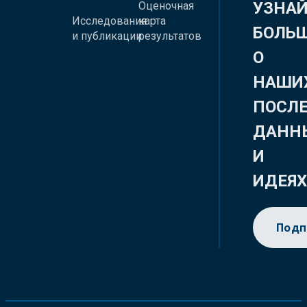
УЗНА
Оценочная
Исследования
карта
БОЛЬ
и публикации
результатов
О
НАШИ
ПОСЛ
ДАНН
И
ИДЕЯ
Подп