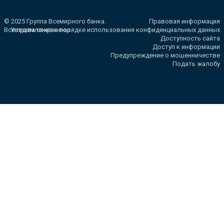
© 2025 Группа Всемирного банка.
Правовая информация
Все права сохранены.
Уведомление о порядке использования конфиденциальных данных
Доступность сайта
Доступ к информации
Предупреждение о мошенничестве
Подать жалобу