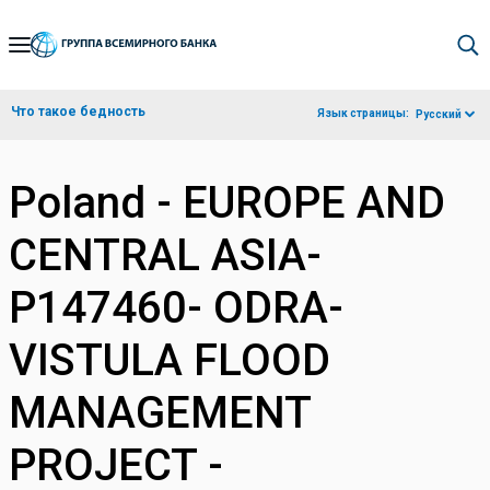
Skip
to
Main
Что такое бедность
Язык страницы:
Русский
Navigation
Poland - EUROPE AND
CENTRAL ASIA-
P147460- ODRA-
VISTULA FLOOD
MANAGEMENT
PROJECT -