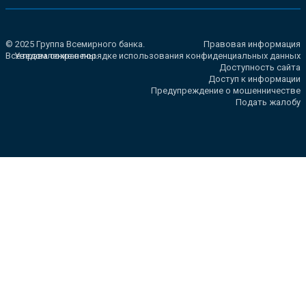
© 2025 Группа Всемирного банка.
Правовая информация
Все права сохранены.
Уведомление о порядке использования конфиденциальных данных
Доступность сайта
Доступ к информации
Предупреждение о мошенничестве
Подать жалобу