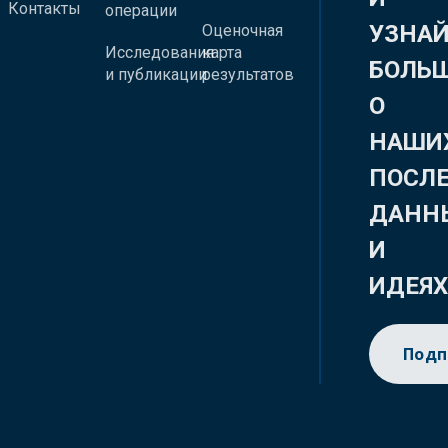
Контакты
операции
УЗНА
Оценочная
Исследования
карта
БОЛЬ
и публикации
результатов
О
НАШИ
ПОСЛ
ДАНН
И
ИДЕЯ
Подп