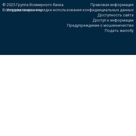
© 2025 Группа Всемирного банка.
Правовая информация
Все права сохранены.
Уведомление о порядке использования конфиденциальных данных
Доступность сайта
Доступ к информации
Предупреждение о мошенничестве
Подать жалобу