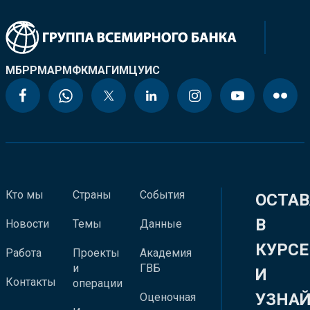
МБРР
МАР
МФК
МАГИ
МЦУИС
Кто мы
Страны
События
ОСТАВ
В
Новости
Темы
Данные
КУРСЕ
Работа
Проекты
Академия
и
ГВБ
И
Контакты
операции
УЗНА
Оценочная