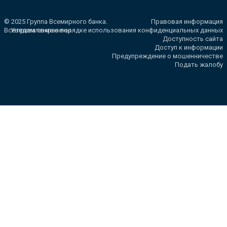
© 2025 Группа Всемирного банка.
Правовая информация
Все права сохранены.
Уведомление о порядке использования конфиденциальных данных
Доступность сайта
Доступ к информации
Предупреждение о мошенничестве
Подать жалобу