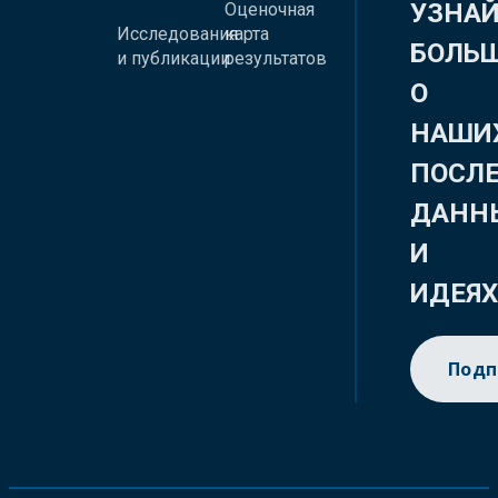
УЗНА
Оценочная
Исследования
карта
БОЛЬ
и публикации
результатов
О
НАШИ
ПОСЛ
ДАНН
И
ИДЕЯ
Подп