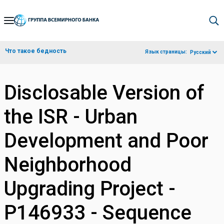
Skip
to
Main
Что такое бедность
Язык страницы:
Русский
Navigation
Disclosable Version of
the ISR - Urban
Development and Poor
Neighborhood
Upgrading Project -
P146933 - Sequence