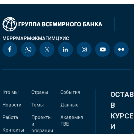
МБРР
МАР
МФК
МАГИ
МЦУИС
Кто мы
Страны
События
ОСТАВ
В
Новости
Темы
Данные
КУРСЕ
Работа
Проекты
Академия
и
ГВБ
И
Контакты
операции