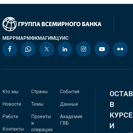
МБРР
МАР
МФК
МАГИ
МЦУИС
Кто мы
Страны
События
ОСТАВ
В
Новости
Темы
Данные
КУРСЕ
Работа
Проекты
Академия
и
ГВБ
И
Контакты
операции