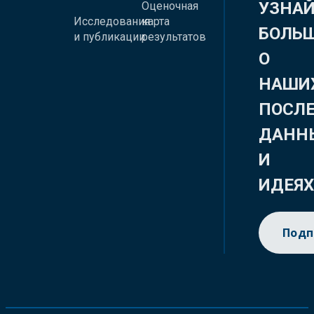
УЗНА
Оценочная
Исследования
карта
БОЛЬ
и публикации
результатов
О
НАШИ
ПОСЛ
ДАНН
И
ИДЕЯ
Подп