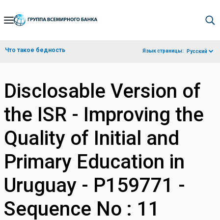
Skip
to
Main
Что такое бедность
Язык страницы:
Русский
Navigation
Disclosable Version of
the ISR - Improving the
Quality of Initial and
Primary Education in
Uruguay - P159771 -
Sequence No : 11