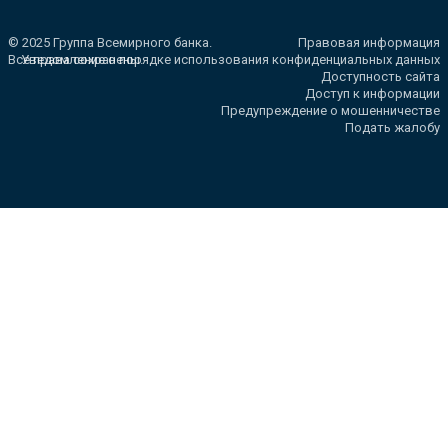
© 2025 Группа Всемирного банка.
Правовая информация
Все права сохранены.
Уведомление о порядке использования конфиденциальных данных
Доступность сайта
Доступ к информации
Предупреждение о мошенничестве
Подать жалобу