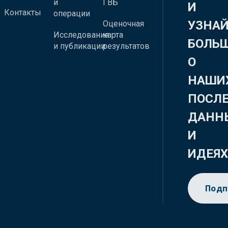
и
ГВБ
И
Контакты
операции
УЗНА
Оценочная
Исследования
карта
БОЛЬ
и публикации
результатов
О
НАШИ
ПОСЛ
ДАНН
И
ИДЕЯ
Подп