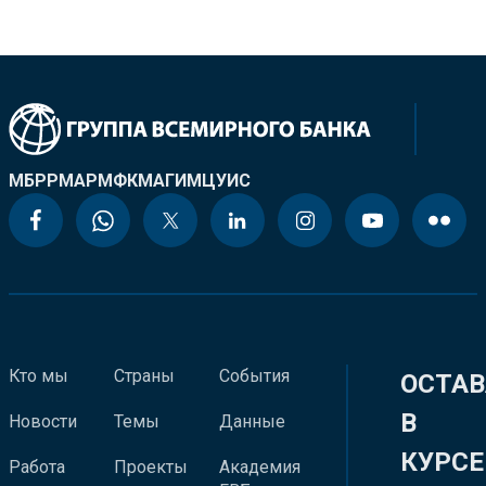
МБРР
МАР
МФК
МАГИ
МЦУИС
Кто мы
Страны
События
ОСТАВ
В
Новости
Темы
Данные
КУРСЕ
Работа
Проекты
Академия