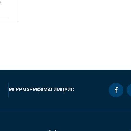
r
МБРР
МАР
МФК
МАГИ
МЦУИС