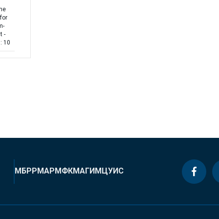
the
for
m-
t -
: 10
МБРР
МАР
МФК
МАГИ
МЦУИС