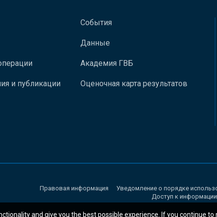
События
Данные
операции
Академия ГВБ
ия и публикации
Оценочная карта результатов
Правовая информация
Уведомление о порядке использ
Доступ к информации
nctionality and give you the best possible experience. If you continue to