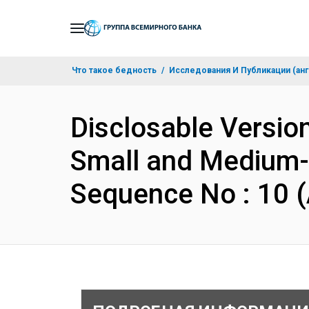
Skip
to
Main
Что такое бедность
Исследования И Публикации (анг
Navigation
Disclosable Version
Small and Medium-S
Sequence No : 10 