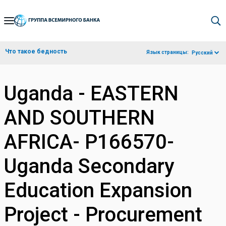
Skip
to
Main
Что такое бедность
Язык страницы:
Русский
Navigation
Uganda - EASTERN
AND SOUTHERN
AFRICA- P166570-
Uganda Secondary
Education Expansion
Project - Procurement