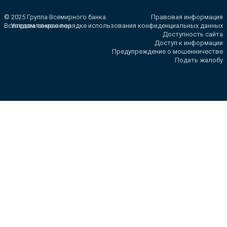
© 2025 Группа Всемирного банка.
Правовая информация
Все права сохранены.
Уведомление о порядке использования конфиденциальных данных
Доступность сайта
Доступ к информации
Предупреждение о мошенничестве
Подать жалобу