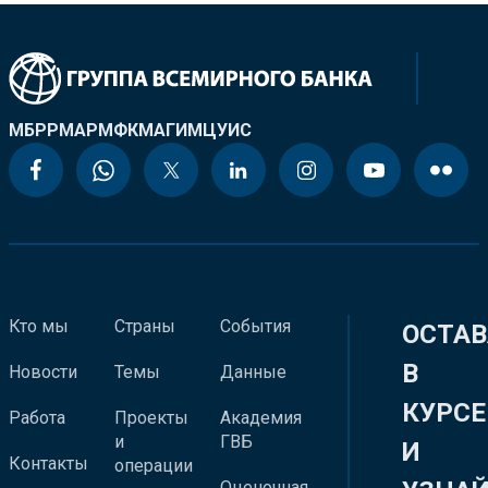
МБРР
МАР
МФК
МАГИ
МЦУИС
Кто мы
Страны
События
ОСТАВ
В
Новости
Темы
Данные
КУРСЕ
Работа
Проекты
Академия
и
ГВБ
И
Контакты
операции
Оценочная