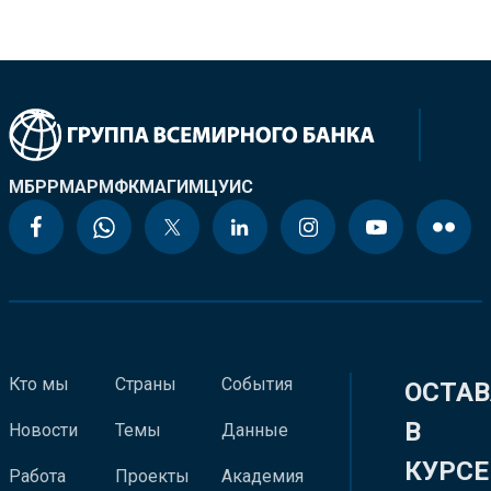
МБРР
МАР
МФК
МАГИ
МЦУИС
Кто мы
Страны
События
ОСТАВ
В
Новости
Темы
Данные
КУРСЕ
Работа
Проекты
Академия