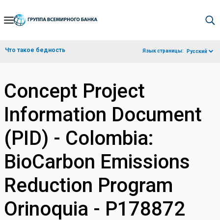
Skip
to
Main
Что такое бедность
Язык страницы:
Русский
Navigation
Concept Project
Information Document
(PID) - Colombia:
BioCarbon Emissions
Reduction Program
Orinoquia - P178872