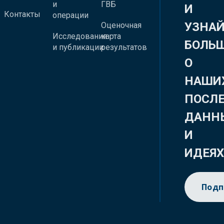
и
ГВБ
И
Контакты
операции
УЗНА
Оценочная
Исследования
карта
БОЛЬ
и публикации
результатов
О
НАШИ
ПОСЛ
ДАНН
И
ИДЕЯ
Подп