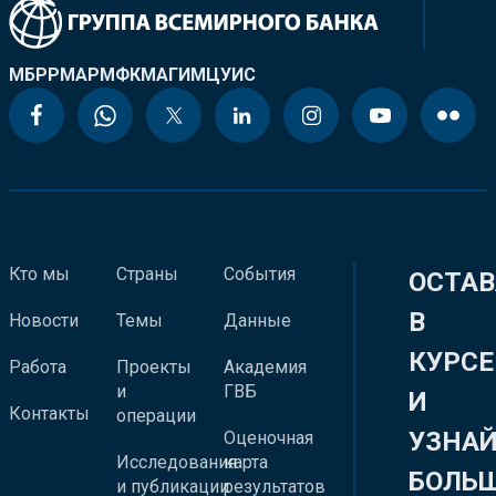
МБРР
МАР
МФК
МАГИ
МЦУИС
Кто мы
Страны
События
ОСТАВ
В
Новости
Темы
Данные
КУРСЕ
Работа
Проекты
Академия
и
ГВБ
И
Контакты
операции
УЗНА
Оценочная
Исследования
карта
БОЛЬ
и публикации
результатов