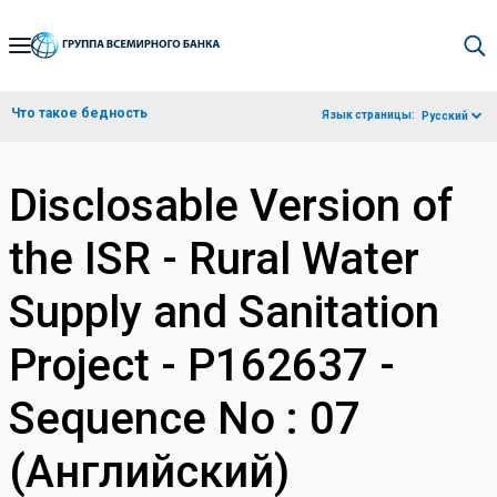
Skip
to
Main
Что такое бедность
Язык страницы:
Русский
Navigation
Disclosable Version of
the ISR - Rural Water
Supply and Sanitation
Project - P162637 -
Sequence No : 07
(Английский)