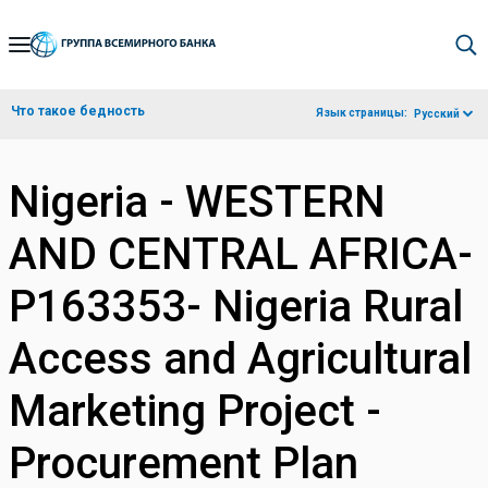
Skip
to
Main
Что такое бедность
Язык страницы:
Русский
Navigation
Nigeria - WESTERN
AND CENTRAL AFRICA-
P163353- Nigeria Rural
Access and Agricultural
Marketing Project -
Procurement Plan