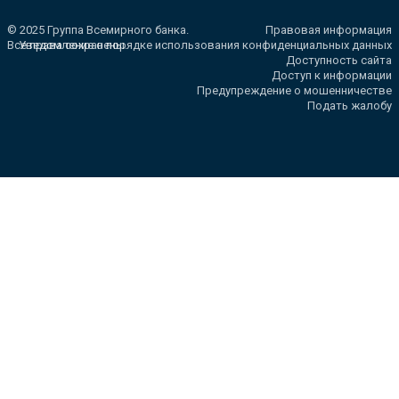
© 2025 Группа Всемирного банка.
Правовая информация
Все права сохранены.
Уведомление о порядке использования конфиденциальных данных
Доступность сайта
Доступ к информации
Предупреждение о мошенничестве
Подать жалобу