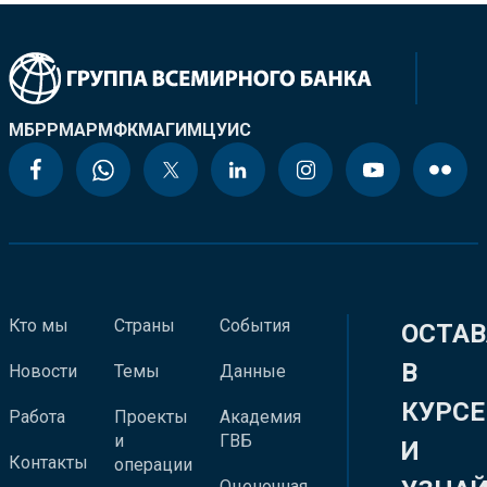
МБРР
МАР
МФК
МАГИ
МЦУИС
Кто мы
Страны
События
ОСТАВ
В
Новости
Темы
Данные
КУРСЕ
Работа
Проекты
Академия
и
ГВБ
И
Контакты
операции
Оценочная