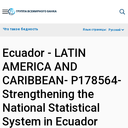
Skip
to
Main
Что такое бедность
Язык страницы:
Русский
Navigation
Ecuador - LATIN
AMERICA AND
CARIBBEAN- P178564-
Strengthening the
National Statistical
System in Ecuador