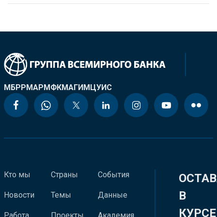
МБРР
МАР
МФК
МАГИ
МЦУИС
Кто мы
Страны
События
ОСТАВ
В
Новости
Темы
Данные
КУРСЕ
Работа
Проекты
Академия