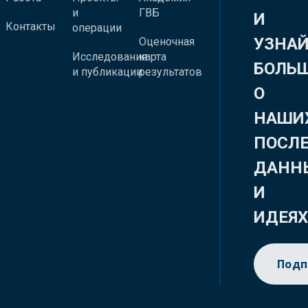
и
ГВБ
И
Контакты
операции
УЗНА
Оценочная
Исследования
карта
БОЛЬ
и публикации
результатов
О
НАШИ
ПОСЛ
ДАНН
И
ИДЕЯ
Подп