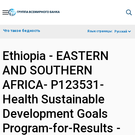
Skip
to
Main
Что такое бедность
Язык страницы:
Русский
Navigation
Ethiopia - EASTERN
AND SOUTHERN
AFRICA- P123531-
Health Sustainable
Development Goals
Program-for-Results -