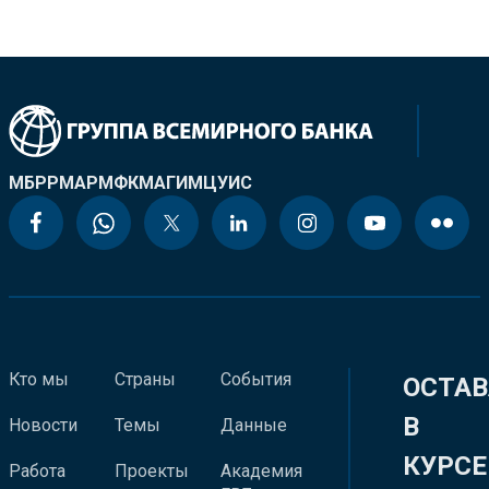
МБРР
МАР
МФК
МАГИ
МЦУИС
Кто мы
Страны
События
ОСТАВ
В
Новости
Темы
Данные
КУРСЕ
Работа
Проекты
Академия