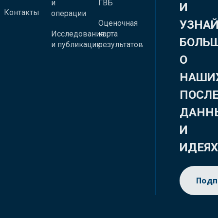
и
ГВБ
И
Контакты
операции
УЗНА
Оценочная
Исследования
карта
БОЛЬ
и публикации
результатов
О
НАШИ
ПОСЛ
ДАНН
И
ИДЕЯ
Подп