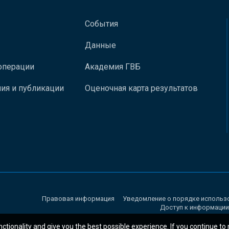
События
Данные
операции
Академия ГВБ
ия и публикации
Оценочная карта результатов
Правовая информация
Уведомление о порядке использ
Доступ к информации
nctionality and give you the best possible experience. If you continue to