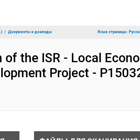
.)
Документы и доклады
Язык страницы:
Русск
n of the ISR - Local Eco
elopment Project - P1503