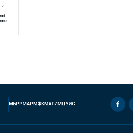
the
d
ment
uence
МБРР
МАР
МФК
МАГИ
МЦУИС