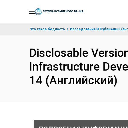
Skip
to
Main
Что такое бедность
Исследования И Публикации (анг
Navigation
Disclosable Versio
Infrastructure Dev
14 (Английский)