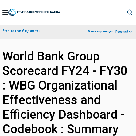
Skip
to
Main
Что такое бедность
Язык страницы:
Русский
Navigation
World Bank Group
Scorecard FY24 - FY30
: WBG Organizational
Effectiveness and
Efficiency Dashboard -
Codebook : Summary