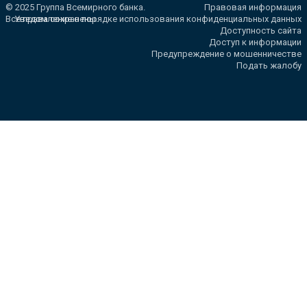
© 2025 Группа Всемирного банка.
Правовая информация
Все права сохранены.
Уведомление о порядке использования конфиденциальных данных
Доступность сайта
Доступ к информации
Предупреждение о мошенничестве
Подать жалобу