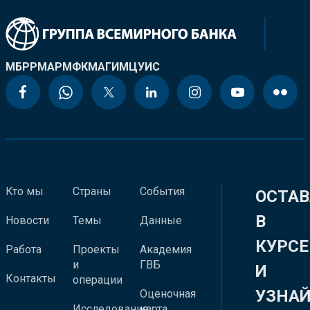
МБРР
МАР
МФК
МАГИ
МЦУИС
Кто мы
Страны
События
ОСТАВ
В
Новости
Темы
Данные
КУРСЕ
Работа
Проекты
Академия
и
ГВБ
И
Контакты
операции
УЗНА
Оценочная
Исследования
карта