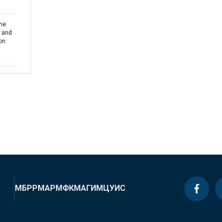
the
s and
on
МБРР
МАР
МФК
МАГИ
МЦУИС