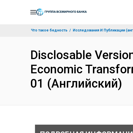
Skip
to
Main
Что такое бедность
Исследования И Публикации (анг
Navigation
Disclosable Version
Economic Transfor
01 (Английский)