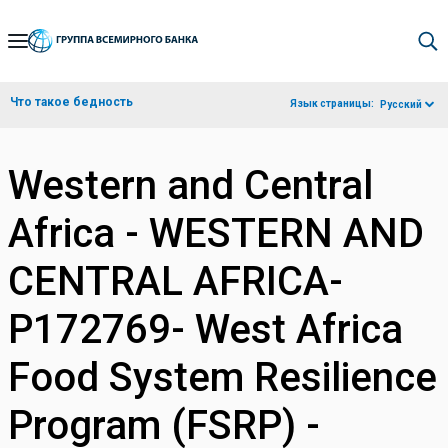
Skip
to
Main
Что такое бедность
Язык страницы:
Русский
Navigation
Western and Central
Africa - WESTERN AND
CENTRAL AFRICA-
P172769- West Africa
Food System Resilience
Program (FSRP) -