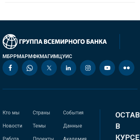
МБРР
МАР
МФК
МАГИ
МЦУИС
Кто мы
Страны
События
ОСТАВ
В
Новости
Темы
Данные
КУРСЕ
Работа
Проекты
Академия