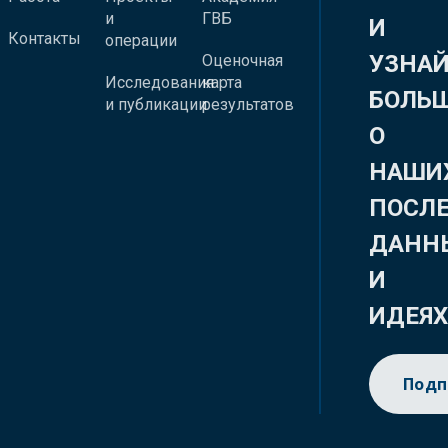
и
ГВБ
И
Контакты
операции
УЗНА
Оценочная
Исследования
карта
БОЛЬ
и публикации
результатов
О
НАШИ
ПОСЛ
ДАНН
И
ИДЕЯ
Подп