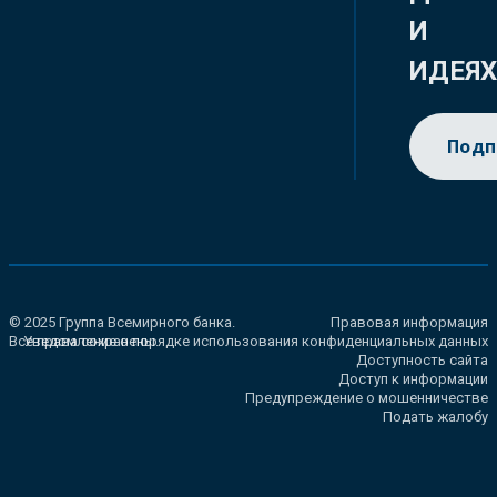
И
ИДЕЯ
Подп
© 2025 Группа Всемирного банка.
Правовая информация
Все права сохранены.
Уведомление о порядке использования конфиденциальных данных
Доступность сайта
Доступ к информации
Предупреждение о мошенничестве
Подать жалобу