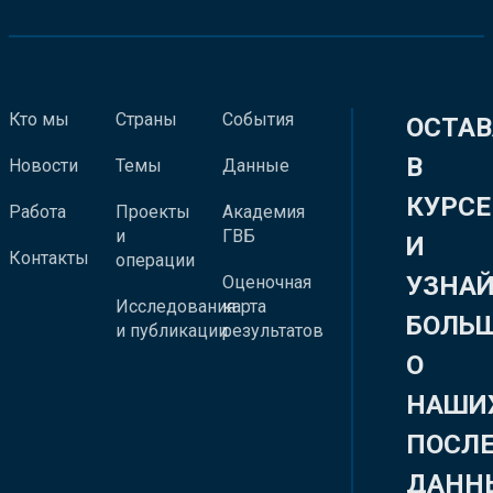
Кто мы
Страны
События
ОСТАВ
В
Новости
Темы
Данные
КУРСЕ
Работа
Проекты
Академия
и
ГВБ
И
Контакты
операции
УЗНА
Оценочная
Исследования
карта
БОЛЬ
и публикации
результатов
О
НАШИ
ПОСЛ
ДАНН