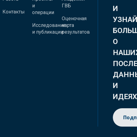
и
ГВБ
И
Контакты
операции
УЗНА
Оценочная
Исследования
карта
БОЛЬ
и публикации
результатов
О
НАШИ
ПОСЛ
ДАНН
И
ИДЕЯ
Подп