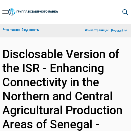
Skip
to
Main
Что такое бедность
Язык страницы:
Русский
Navigation
Disclosable Version of
the ISR - Enhancing
Connectivity in the
Northern and Central
Agricultural Production
Areas of Senegal -