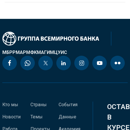
МБРР
МАР
МФК
МАГИ
МЦУИС
Кто мы
Страны
События
ОСТАВ
В
Новости
Темы
Данные
КУРСЕ
Работа
Проекты
Академия