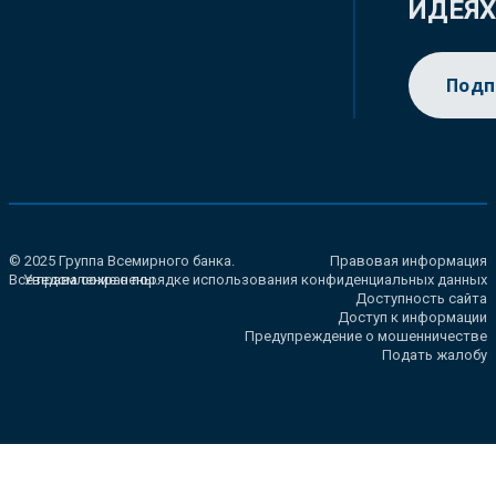
ИДЕЯ
Подп
© 2025 Группа Всемирного банка.
Правовая информация
Все права сохранены.
Уведомление о порядке использования конфиденциальных данных
Доступность сайта
Доступ к информации
Предупреждение о мошенничестве
Подать жалобу