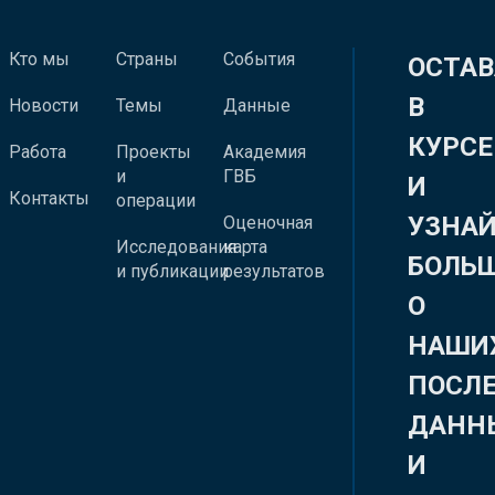
Кто мы
Страны
События
ОСТАВ
В
Новости
Темы
Данные
КУРСЕ
Работа
Проекты
Академия
и
ГВБ
И
Контакты
операции
УЗНА
Оценочная
Исследования
карта
БОЛЬ
и публикации
результатов
О
НАШИ
ПОСЛ
ДАНН
И