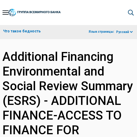
Skip
to
Main
Что такое бедность
Язык страницы:
Русский
Navigation
Additional Financing
Environmental and
Social Review Summary
(ESRS) - ADDITIONAL
FINANCE-ACCESS TO
FINANCE FOR