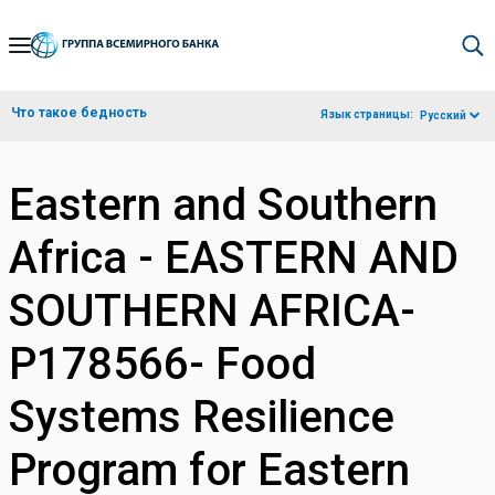
Skip
to
Main
Что такое бедность
Язык страницы:
Русский
Navigation
Eastern and Southern
Africa - EASTERN AND
SOUTHERN AFRICA-
P178566- Food
Systems Resilience
Program for Eastern