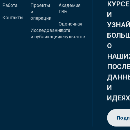
КУРСЕ
Работа
Проекты
Академия
и
ГВБ
И
Контакты
операции
УЗНА
Оценочная
Исследования
карта
БОЛЬ
и публикации
результатов
О
НАШИ
ПОСЛ
ДАНН
И
ИДЕЯ
Подп