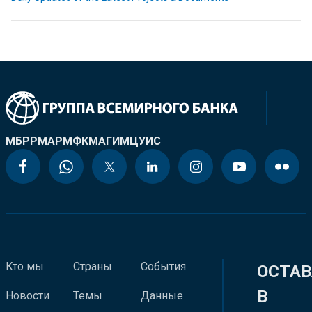
МБРР
МАР
МФК
МАГИ
МЦУИС
Кто мы
Страны
События
ОСТАВ
В
Новости
Темы
Данные