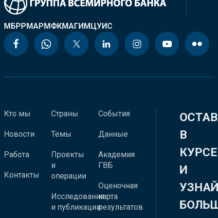
МБРР
МАР
МФК
МАГИ
МЦУИС
Кто мы
Страны
События
ОСТАВ
В
Новости
Темы
Данные
КУРСЕ
Работа
Проекты
Академия
и
ГВБ
И
Контакты
операции
УЗНА
Оценочная
Исследования
карта
БОЛЬ
и публикации
результатов