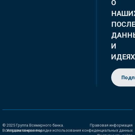
О
НАШИ
ПОСЛ
ДАНН
И
ИДЕЯ
Подп
© 2025 Группа Всемирного банка.
Правовая информация
Все права сохранены.
Уведомление о порядке использования конфиденциальных данных