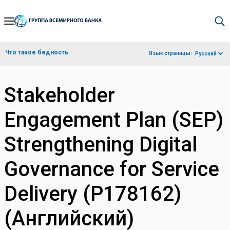
Skip
to
Main
Что такое бедность
Язык страницы:
Русский
Navigation
Stakeholder
Engagement Plan (SEP)
Strengthening Digital
Governance for Service
Delivery (P178162)
(Английский)