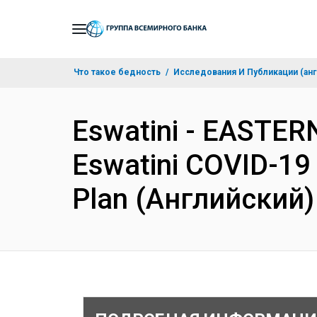
Skip
to
Main
Что такое бедность
Исследования И Публикации (анг
Navigation
Eswatini - EASTE
Eswatini COVID-19
Plan (Английский)