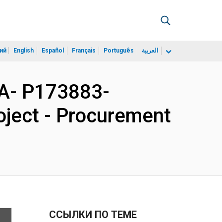
ий
English
Español
Français
Português
العربية
A- P173883-
ject - Procurement
ССЫЛКИ ПО ТЕМЕ