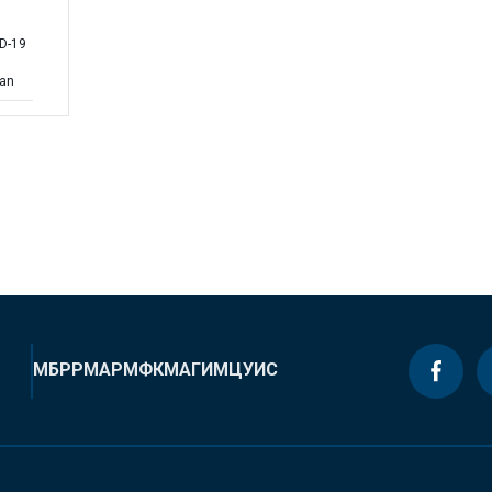
D
D-19
lan
МБРР
МАР
МФК
МАГИ
МЦУИС