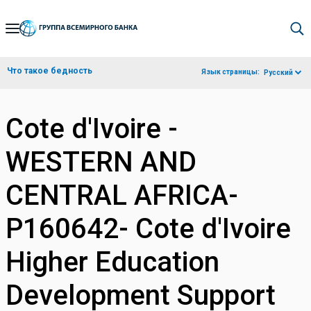
Skip
to
Main
Что такое бедность
Язык страницы:
Русский
Navigation
Cote d'Ivoire -
WESTERN AND
CENTRAL AFRICA-
P160642- Cote d'Ivoire
Higher Education
Development Support