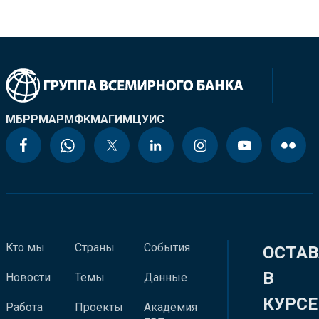
МБРР
МАР
МФК
МАГИ
МЦУИС
Кто мы
Страны
События
ОСТАВ
В
Новости
Темы
Данные
КУРСЕ
Работа
Проекты
Академия