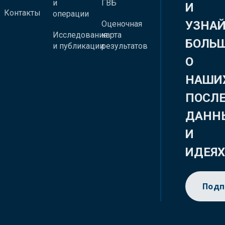
и
ГВБ
И
Контакты
операции
УЗНА
Оценочная
Исследования
карта
БОЛЬ
и публикации
результатов
О
НАШИ
ПОСЛ
ДАНН
И
ИДЕЯ
Подп