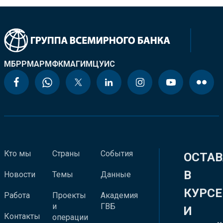
МБРР
МАР
МФК
МАГИ
МЦУИС
Кто мы
Страны
События
ОСТАВ
В
Новости
Темы
Данные
КУРСЕ
Работа
Проекты
Академия
и
ГВБ
И
Контакты
операции