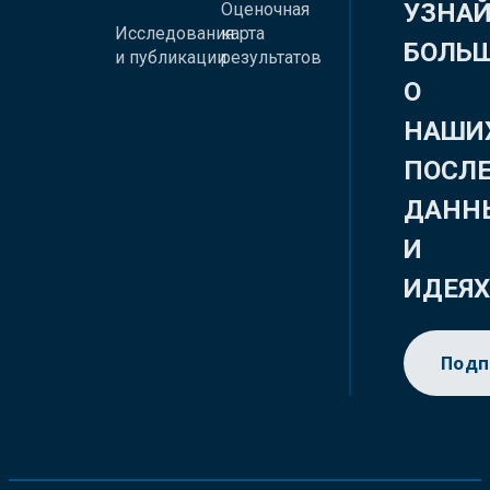
УЗНА
Оценочная
Исследования
карта
БОЛЬ
и публикации
результатов
О
НАШИ
ПОСЛ
ДАНН
И
ИДЕЯ
Подп