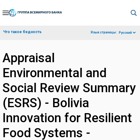
Skip
to
Main
Что такое бедность
Язык страницы:
Русский
Navigation
Appraisal
Environmental and
Social Review Summary
(ESRS) - Bolivia
Innovation for Resilient
Food Systems -