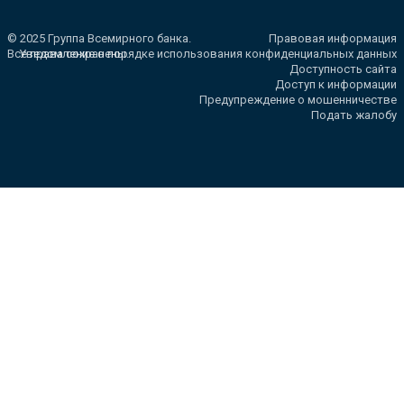
© 2025 Группа Всемирного банка.
Правовая информация
Все права сохранены.
Уведомление о порядке использования конфиденциальных данных
Доступность сайта
Доступ к информации
Предупреждение о мошенничестве
Подать жалобу