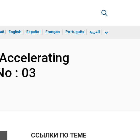
ий
English
Español
Français
Português
العربية
 Accelerating
o : 03
ССЫЛКИ ПО ТЕМЕ