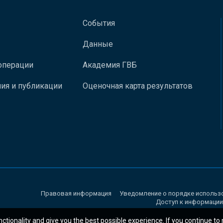
События
Данные
операции
Академия ГВБ
ия и публикации
Оценочная карта результатов
Правовая информация
Уведомление о порядке использ
Доступ к информации
nctionality and give you the best possible experience. If you continue to