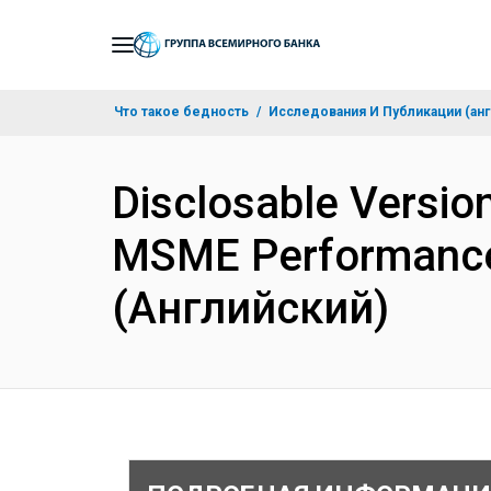
Skip
to
Main
Что такое бедность
Исследования И Публикации (анг
Navigation
Disclosable Version
MSME Performance 
(Английский)