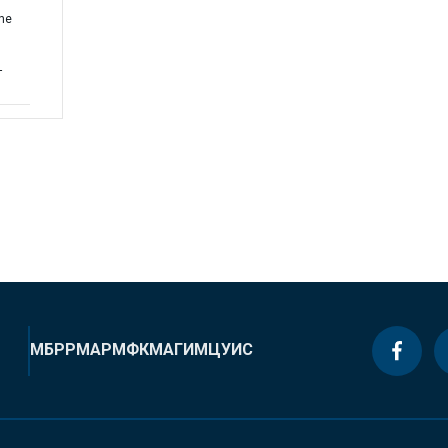
the
-
МБРР
МАР
МФК
МАГИ
МЦУИС