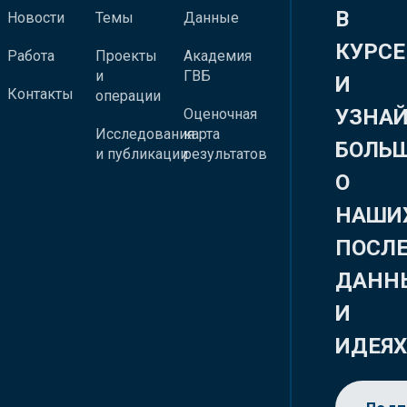
В
Новости
Темы
Данные
КУРСЕ
Работа
Проекты
Академия
и
ГВБ
И
Контакты
операции
УЗНА
Оценочная
Исследования
карта
БОЛЬ
и публикации
результатов
О
НАШИ
ПОСЛ
ДАНН
И
ИДЕЯ