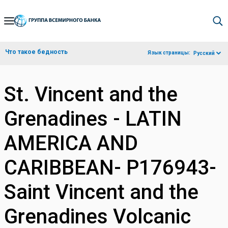
Skip
to
Main
Что такое бедность
Язык страницы:
Русский
Navigation
St. Vincent and the
Grenadines - LATIN
AMERICA AND
CARIBBEAN- P176943-
Saint Vincent and the
Grenadines Volcanic