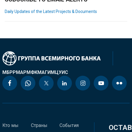
Daily Updates of the Latest Projects & Documents
МБРР
МАР
МФК
МАГИ
МЦУИС
Кто мы
Страны
События
ОСТАВ