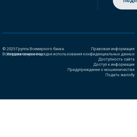
Подп
© 2025 Группа Всемирного банка.
Правовая информация
Все права сохранены.
Уведомление о порядке использования конфиденциальных данных
Доступность сайта
Доступ к информации
Предупреждение о мошенничестве
Подать жалобу