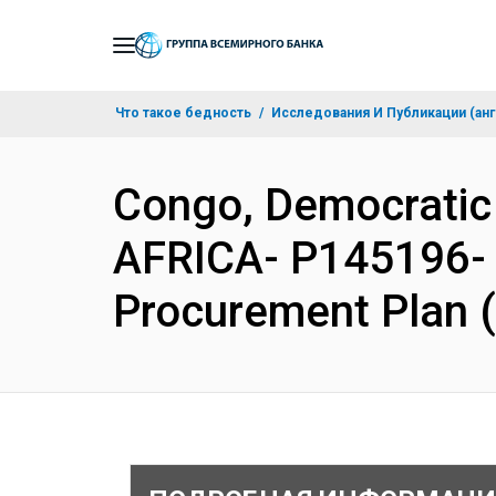
Skip
to
Main
Что такое бедность
Исследования И Публикации (анг
Navigation
Congo, Democrati
AFRICA- P145196- 
Procurement Plan 