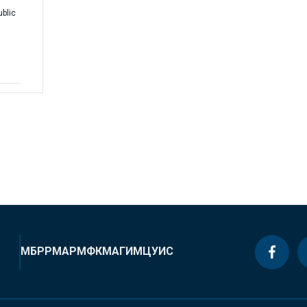
blic
МБРР
МАР
МФК
МАГИ
МЦУИС