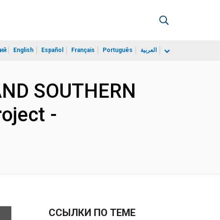
ий
English
Español
Français
Português
العربية
N AND SOUTHERN
ject -
ССЫЛКИ ПО ТЕМЕ