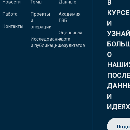
В
Новости
Темы
Данные
КУРСЕ
Работа
Проекты
Академия
и
ГВБ
И
Контакты
операции
УЗНА
Оценочная
Исследования
карта
БОЛЬ
и публикации
результатов
О
НАШИ
ПОСЛ
ДАНН
И
ИДЕЯ
Подп