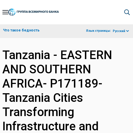
Skip
to
Main
Что такое бедность
Язык страницы:
Русский
Navigation
Tanzania - EASTERN
AND SOUTHERN
AFRICA- P171189-
Tanzania Cities
Transforming
Infrastructure and