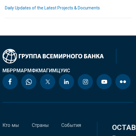
Daily Updates of the Latest Projects & Documents
МБРР
МАР
МФК
МАГИ
МЦУИС
Кто мы
Страны
События
ОСТАВ