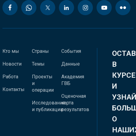
Кто мы
Страны
События
ОСТАВ
В
Новости
Темы
Данные
КУРСЕ
Работа
Проекты
Академия
и
ГВБ
И
Контакты
операции
УЗНА
Оценочная
Исследования
карта
БОЛЬ
и публикации
результатов
О
НАШИ