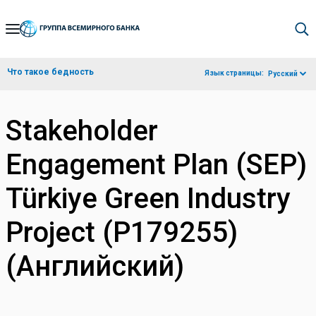
Skip
to
Main
Что такое бедность
Язык страницы:
Русский
Navigation
Stakeholder
Engagement Plan (SEP)
Türkiye Green Industry
Project (P179255)
(Английский)