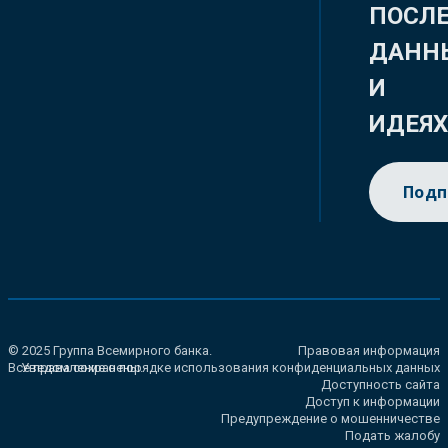
ПОСЛ
ДАНН
И
ИДЕЯ
Подп
© 2025 Группа Всемирного банка.
Правовая информация
Все права сохранены.
Уведомление о порядке использования конфиденциальных данных
Доступность сайта
Доступ к информации
Предупреждение о мошенничестве
Подать жалобу