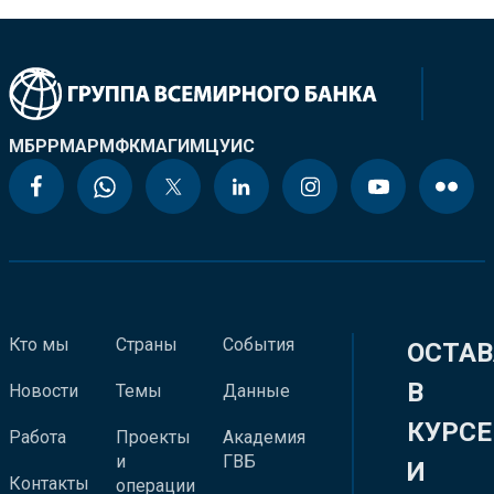
МБРР
МАР
МФК
МАГИ
МЦУИС
Кто мы
Страны
События
ОСТАВ
В
Новости
Темы
Данные
КУРСЕ
Работа
Проекты
Академия
и
ГВБ
И
Контакты
операции