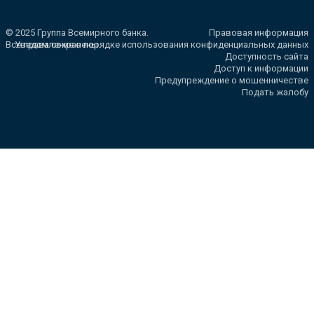
© 2025 Группа Всемирного банка.
Правовая информация
Все права сохранены.
Уведомление о порядке использования конфиденциальных данных
Доступность сайта
Доступ к информации
Предупреждение о мошенничестве
Подать жалобу