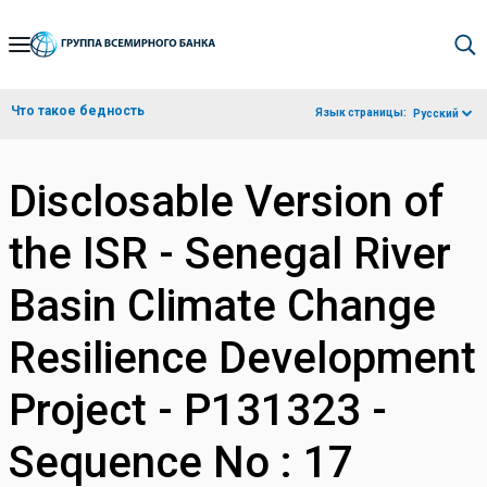
Skip
to
Main
Что такое бедность
Язык страницы:
Русский
Navigation
Disclosable Version of
the ISR - Senegal River
Basin Climate Change
Resilience Development
Project - P131323 -
Sequence No : 17