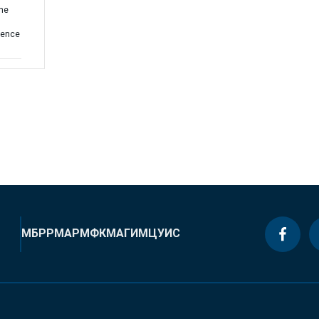
the
uence
МБРР
МАР
МФК
МАГИ
МЦУИС