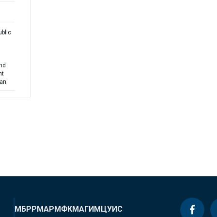
blic
and
nt
lan
МБРР
МАР
МФК
МАГИ
МЦУИС