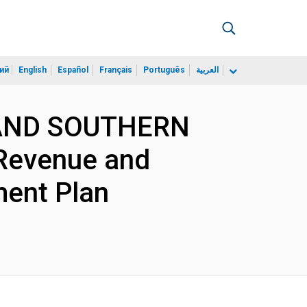
ий
English
Español
Français
Português
العربية
N AND SOUTHERN
 Revenue and
ment Plan