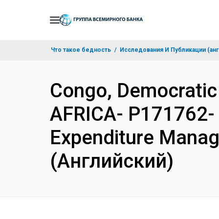
Skip
to
Main
Что такое бедность
Исследования И Публикации (анг
Navigation
Congo, Democrati
AFRICA- P171762- 
Expenditure Manag
(Английский)