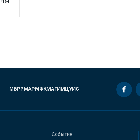
104164
МБРР
МАР
МФК
МАГИ
МЦУИС
События