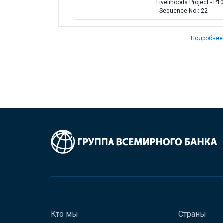
Livelihoods Project - P
- Sequence No : 22
Подробнее
Кто мы
Страны