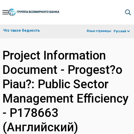
Skip
to
Main
Что такое бедность
Язык страницы:
Русский
Navigation
Project Information
Document - Progest?o
Piau?: Public Sector
Management Efficiency
- P178663
(Английский)