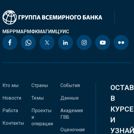
МБРР
МАР
МФК
МАГИ
МЦУИС
Кто мы
Страны
События
ОСТАВ
В
Новости
Темы
Данные
КУРСЕ
Работа
Проекты
Академия
и
ГВБ
И
Контакты
операции
УЗНА
Оценочная