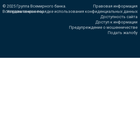
© 2025 Группа Всемирного банка.
Правовая информация
Все права сохранены.
Уведомление о порядке использования конфиденциальных данных
Доступность сайта
Доступ к информации
Предупреждение о мошенничестве
Подать жалобу