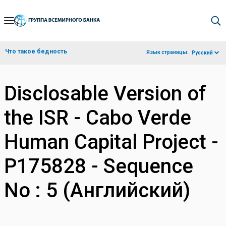
Skip
to
Main
Что такое бедность
Язык страницы:
Русский
Navigation
Disclosable Version of
the ISR - Cabo Verde
Human Capital Project -
P175828 - Sequence
No : 5 (Английский)