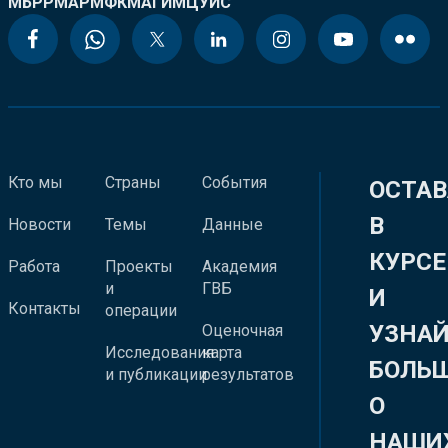
МБРР
МАР
МФК
МАГИ
МЦУИС
Кто мы
Страны
События
ОСТАВ
В
Новости
Темы
Данные
КУРСЕ
Работа
Проекты
Академия
и
ГВБ
И
Контакты
операции
УЗНА
Оценочная
Исследования
карта
БОЛЬ
и публикации
результатов
О
НАШИ