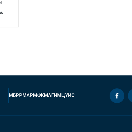
nd
6 -
МБРР
МАР
МФК
МАГИ
МЦУИС