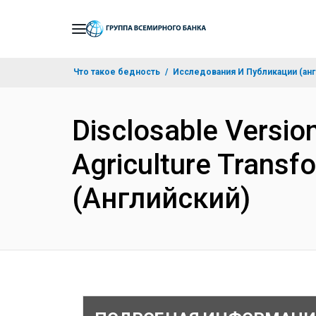
Skip
to
Main
Что такое бедность
Исследования И Публикации (анг
Navigation
Disclosable Version
Agriculture Transf
(Английский)