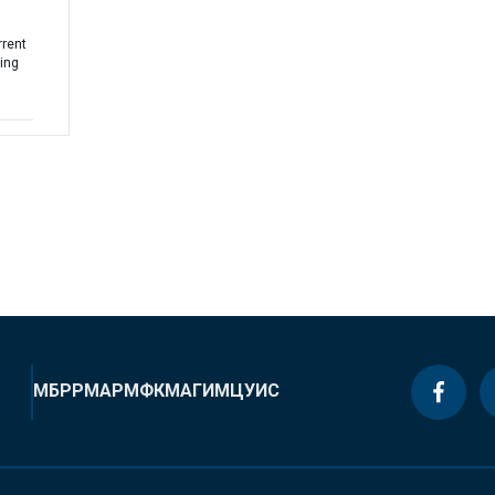
rent
ing
МБРР
МАР
МФК
МАГИ
МЦУИС