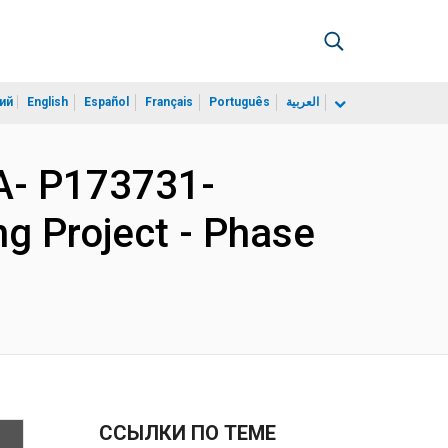
ий
English
Español
Français
Português
العربية
A- P173731-
g Project - Phase
ССЫЛКИ ПО ТЕМЕ