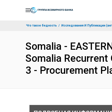
Skip
to
Main
Что такое бедность
Исследования И Публикации (анг
Navigation
Somalia - EASTER
Somalia Recurrent 
3 - Procurement P