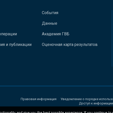
События
Данные
операции
Академия ГВБ
ия и публикации
Оценочная карта результатов
Правовая информация
Уведомление о порядке использ
Доступ к информации
nctionality and give you the best possible experience. If you continue to