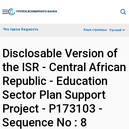
Skip
to
Main
Что такое бедность
Язык страницы:
Русский
Navigation
Disclosable Version of
the ISR - Central African
Republic - Education
Sector Plan Support
Project - P173103 -
Sequence No : 8