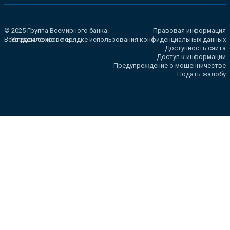
© 2025 Группа Всемирного банка.
Правовая информация
Все права сохранены.
Уведомление о порядке использования конфиденциальных данных
Доступность сайта
Доступ к информации
Предупреждение о мошенничестве
Подать жалобу