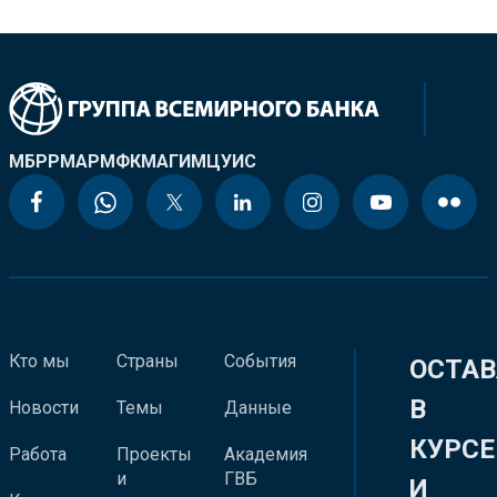
МБРР
МАР
МФК
МАГИ
МЦУИС
Кто мы
Страны
События
ОСТАВ
В
Новости
Темы
Данные
КУРСЕ
Работа
Проекты
Академия
и
ГВБ
И